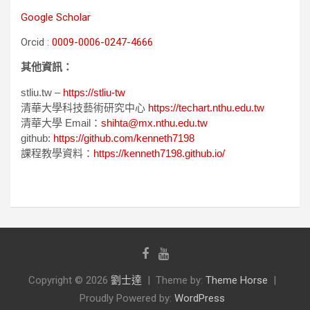
Google Scholar
Orcid :
0009-0006-0247-4666
其他資訊：
stliu.tw –
https://stliu-tw
清華大學科技藝術研究中心
https://techart.nthu.edu.tw
清華大學 Email：
shihta@mx.nthu.edu.tw
github:
https://github.com/kenneth7198
課程教學資料：
https://kenneth7198.github.io/
Copyright © 2026
劉士達
Theme by:
Theme Horse
Proudly Powered by:
WordPress