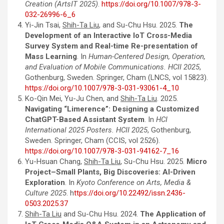
Creation (ArtsIT 2025)
.
https://doi.org/10.1007/978-3-
032-26996-6_6
Yi-Jin Tsai,
Shih-Ta Liu
, and Su-Chu Hsu. 2025.
The
Development of an Interactive IoT Cross-Media
Survey System and Real-time Re-presentation of
Mass Learning
. In
Human-Centered Design, Operation,
and Evaluation of Mobile Communications. HCII 2025
,
Gothenburg, Sweden
. Springer, Cham (LNCS, vol 15823).
https://doi.org/10.1007/978-3-031-93061-4_10
Ko-Qin Mei, Yu-Ju Chen, and
Shih-Ta Liu
. 2025.
Navigating “Limerence”: Designing a Customized
ChatGPT-Based Assistant System
. In
HCI
International 2025 Posters. HCII 2025
, Gothenburg,
Sweden
. Springer, Cham (CCIS, vol 2526).
https://doi.org/10.1007/978-3-031-94162-7_16
Yu-Hsuan Chang,
Shih-Ta Liu
, Su-Chu Hsu. 2025.
Micro
Project–Small Plants, Big Discoveries: AI-Driven
Exploration
. In
Kyoto Conference on Arts, Media &
Culture 2025
. h
ttps://doi.org/10.22492/issn.2436-
0503.2025.37
Shih-Ta Liu
and Su-Chu Hsu. 2024.
The Application of