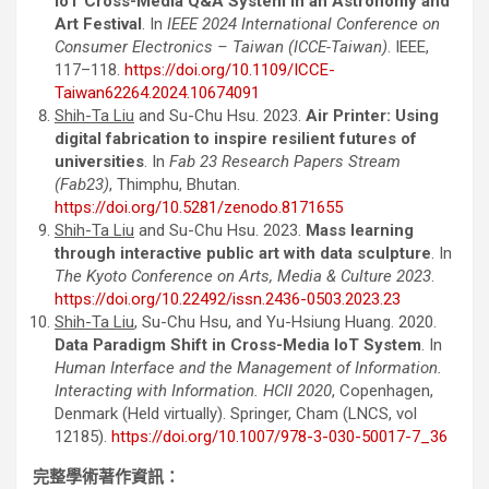
IoT Cross-Media Q&A System in an Astronomy and
Art Festival
. In
IEEE 2024 International Conference on
Consumer Electronics – Taiwan (ICCE-Taiwan)
. IEEE,
117–118.
https://doi.org/10.1109/ICCE-
Taiwan62264.2024.10674091
Shih-Ta Liu
and Su-Chu Hsu. 2023.
Air Printer: Using
digital fabrication to inspire resilient futures of
universities
. In
Fab 23 Research Papers Stream
(Fab23)
, Thimphu, Bhutan.
https://doi.org/10.5281/zenodo.8171655
Shih-Ta Liu
and Su-Chu Hsu. 2023.
Mass learning
through interactive public art with data sculpture
. In
The Kyoto Conference on Arts, Media & Culture 2023
.
https://doi.org/10.22492/issn.2436-0503.2023.23
Shih-Ta Liu
, Su-Chu Hsu, and Yu-Hsiung Huang. 2020.
Data Paradigm Shift in Cross-Media IoT System
. In
Human Interface and the Management of Information.
Interacting with Information. HCII 2020
, Copenhagen,
Denmark (Held virtually)
. Springer, Cham (LNCS, vol
12185).
https://doi.org/10.1007/978-3-030-50017-7_36
完整學術著作資訊：