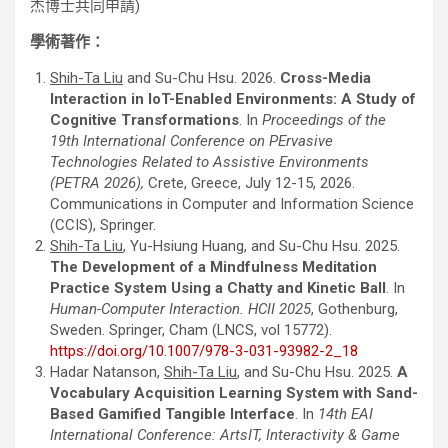
杰博士共同申請)
學術著作：
Shih-Ta Liu
and Su-Chu Hsu. 2026.
Cross-Media
Interaction in IoT-Enabled Environments: A Study of
Cognitive Transformations
. In
Proceedings of the
19th International Conference on PErvasive
Technologies Related to Assistive Environments
(PETRA 2026),
Crete, Greece, July 12-15, 2026.
Communications in Computer and Information Science
(CCIS), Springer.
Shih-Ta Liu
, Yu-Hsiung Huang, and Su-Chu Hsu. 2025.
The Development of a Mindfulness Meditation
Practice System Using a Chatty and Kinetic Ball
. In
Human-Computer Interaction. HCII 2025
, Gothenburg,
Sweden
. Springer, Cham (LNCS, vol 15772).
https://doi.org/10.1007/978-3-031-93982-2_18
Hadar Natanson,
Shih-Ta Liu
, and Su-Chu Hsu. 2025.
A
Vocabulary Acquisition Learning System with Sand-
Based Gamified Tangible Interface
. In
14th EAI
International Conference: ArtsIT, Interactivity & Game