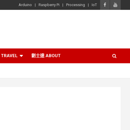
Arduino
Raspberry Pi
Processing
IoT
TRAVEL
劉士達 ABOUT