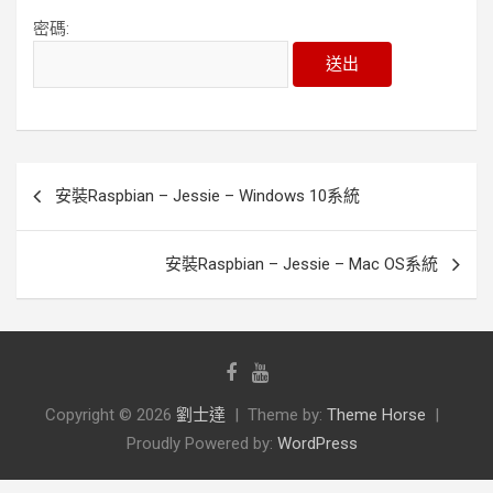
密碼:
文
安裝Raspbian – Jessie – Windows 10系統
章
導
安裝Raspbian – Jessie – Mac OS系統
覽
Copyright © 2026
劉士達
Theme by:
Theme Horse
Proudly Powered by:
WordPress