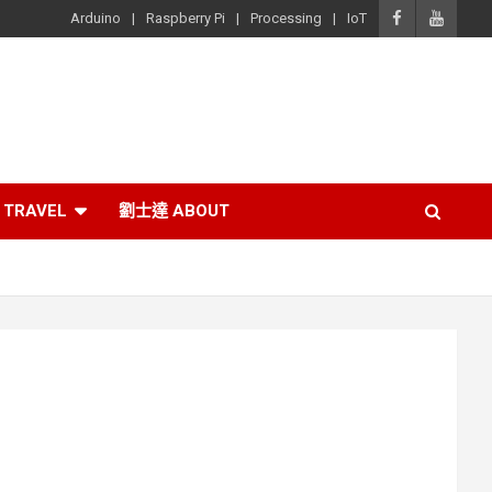
Arduino
Raspberry Pi
Processing
IoT
TRAVEL
劉士達 ABOUT