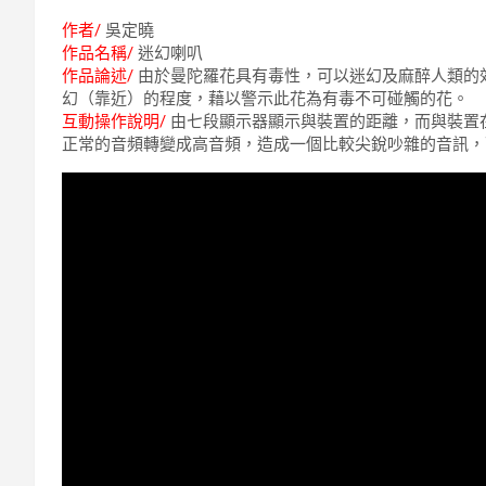
作者/
吳定曉
作品名稱/
迷幻喇叭
作品論述/
由於曼陀羅花具有毒性，可以迷幻及麻醉人類的
幻（靠近）的程度，藉以警示此花為有毒不可碰觸的花。
互動操作說明/
由七段顯示器顯示與裝置的距離，而與裝置
正常的音頻轉變成高音頻，造成一個比較尖銳吵雜的音訊，