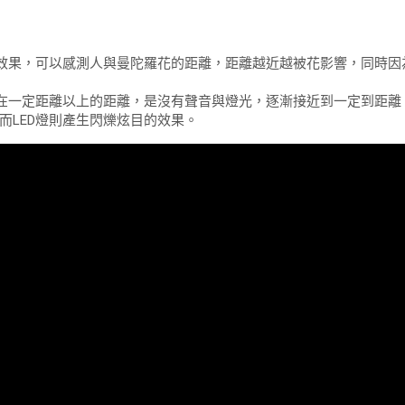
效果，可以感測人與曼陀羅花的距離，距離越近越被花影響，同時因為
在一定距離以上的距離，是沒有聲音與燈光，逐漸接近到一定到距離
而LED燈則產生閃爍炫目的效果。