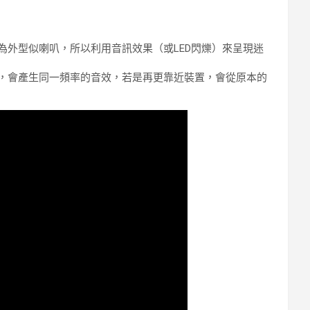
外型似喇叭，所以利用音訊效果（或LED閃爍）來呈現迷
，會產生同一頻率的音效，若是再更靠近裝置，會從原本的