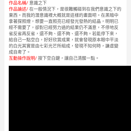
作品名稱/
意識之下
作品論述/
在一般情況下，是很難觸碰到在我們意識之下的
東西。而我的潛意識裡大概就是這樣的畫面吧。在黑暗中
拿著探照燈，想要一直照亮已經發光發熱的結晶，明明已
經不需要了，卻對已經努力過的結果仍不滿意，不停地反
省反省再反省，還不夠、還不夠、還不夠。若能停下來，
給自己一點空白，好好欣賞成果，就會發現原本眼中平淡
的白光其實是由七彩光芒所組成，發現不知何時，謙虛變
成自卑了。
互動操作說明/
按下空白鍵，讓自己清醒一點。