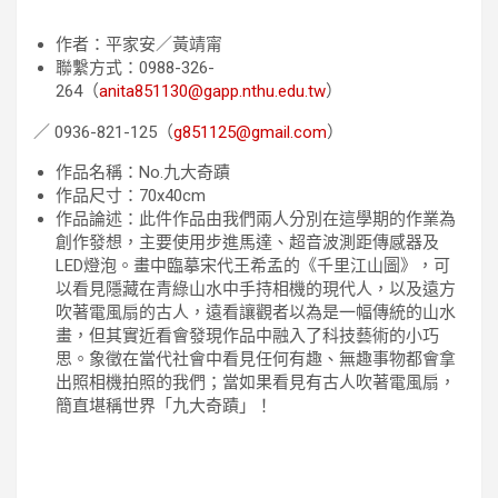
作者：平家安／黃靖甯
聯繫方式：0988-326-
264（
anita851130@gapp.nthu.edu.tw
）
／ 0936-821-125（
g851125@gmail.com
）
作品名稱：No.九大奇蹟
作品尺寸：70x40cm
作品論述：此件作品由我們兩人分別在這學期的作業為
創作發想，主要使用步進馬達、超音波測距傳感器及
LED燈泡。畫中臨摹宋代王希孟的《千里江山圖》，可
以看見隱藏在青綠山水中手持相機的現代人，以及遠方
吹著電風扇的古人，遠看讓觀者以為是一幅傳統的山水
畫，但其實近看會發現作品中融入了科技藝術的小巧
思。象徵在當代社會中看見任何有趣、無趣事物都會拿
出照相機拍照的我們；當如果看見有古人吹著電風扇，
簡直堪稱世界「九大奇蹟」！