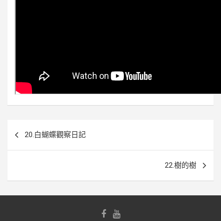
文
20.白蝴蝶觀察日記
章
導
22.樹的樹
覽