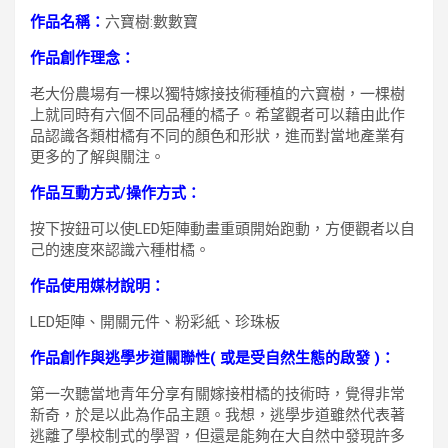
作品名稱：
六寶樹:數數寶
作品創作理念：
老大份農場有一棵以獨特嫁接技術種植的六寶樹，一棵樹
上就同時有六個不同品種的橘子。希望觀者可以藉由此作
品認識各類柑橘有不同的顏色和形狀，進而對當地產業有
更多的了解與關注。
作品互動方式/操作方式：
按下按鈕可以使LED矩陣動畫重頭開始跑動，方便觀者以自
己的速度來認識六種柑橘。
作品使用媒材說明：
LED矩陣、開關元件、粉彩紙、珍珠板
作品創作與逃學步道關聯性( 或是受自然生態的啟發 )：
第一次聽當地青年分享有關嫁接柑橘的技術時，覺得非常
新奇，於是以此為作品主題。我想，逃學步道雖然代表著
逃離了學校制式的學習，但還是能夠在大自然中發現許多