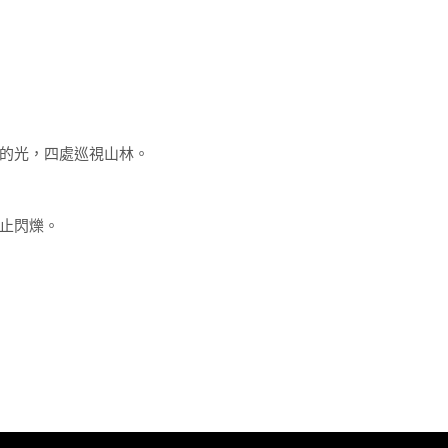
的光，四處巡視山林。
止閃爍。