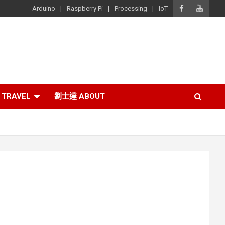
Arduino
Raspberry Pi
Processing
IoT
TRAVEL
劉士達 ABOUT