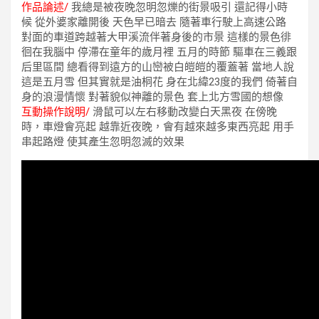
作品論述/
我總是被夜晚忽明忽爍的街景吸引 還記得小時
候 從外婆家離開後 天色早已暗去 隨著車行駛上高速公路
對面的車道跨越著大甲溪流伴著身後的市景 這樣的景色徘
徊在我腦中 停滯在童年的歲月裡 五月的時節 驅車在三義跟
后里區間 總看得到遠方的山巒被白皚皚的覆蓋著 當地人說
這是五月雪 但其實就是油桐花 身在北緯23度的我們 倚著自
身的浪漫情懷 對著貌似神離的景色 套上北方雪國的想像
互動操作說明/
滑鼠可以左右移動改變白天黑夜 在傍晚
時，車燈會亮起 越靠近夜晚，會有越來越多東西亮起 用手
串起路燈 使其產生忽明忽滅的效果