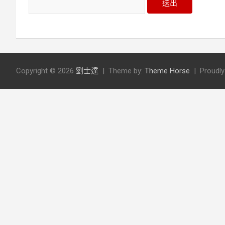
Copyright © 2026
劉士達
Theme by:
Theme Horse
Proudl