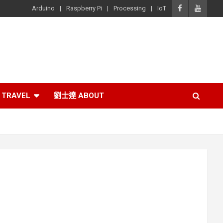
Arduino
Raspberry Pi
Processing
IoT
TRAVEL
劉士達 ABOUT