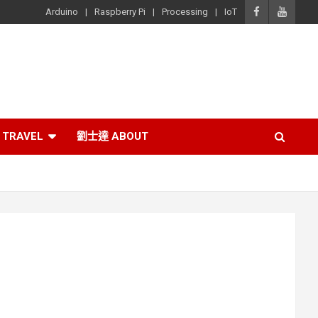
Arduino
Raspberry Pi
Processing
IoT
TRAVEL
劉士達 ABOUT