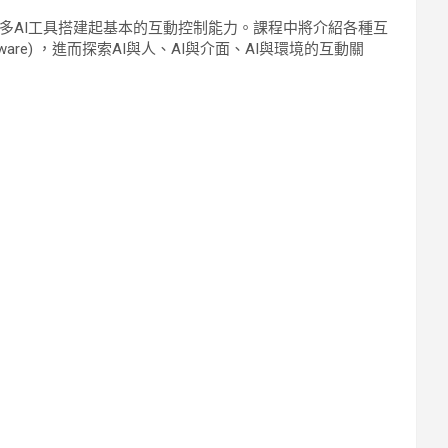
多AI工具搭建起基本的互動控制能力。課程中將介紹各種互
 Aware) ，進而探索AI與人、AI與介面、AI與環境的互動關